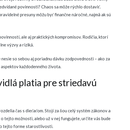
predvídané povinnosti? Chaos sa môže rýchlo dostaviť.
, pravidelné presuny môžu byť finančne náročné, najmä ak sú
povinností, ale aj praktických kompromisov. Rodičia, ktorí
ne výzvy a riziká.
e nesie so sebou aj poriadnu dávku zodpovednosti – ako za
h aspektov každodenného života.
idlá platia pre striedavú
 rozdelia čas s dieťaťom. Stojí za ňou celý systém zákonov a
e o tejto možnosti, alebo už v nej fungujete, určite vás bude
 tejto forme starostlivosti.