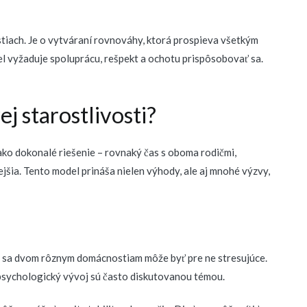
ostiach. Je o vytváraní rovnováhy, ktorá prospieva všetkým
l vyžaduje spoluprácu, rešpekt a ochotu prispôsobovať sa.
j starostlivosti?
ako dokonalé riešenie – rovnaký čas s oboma rodičmi,
ejšia. Tento model prináša nielen výhody, ale aj mnohé výzvy,
e sa dvom rôznym domácnostiam môže byť pre ne stresujúce.
 psychologický vývoj sú často diskutovanou témou.