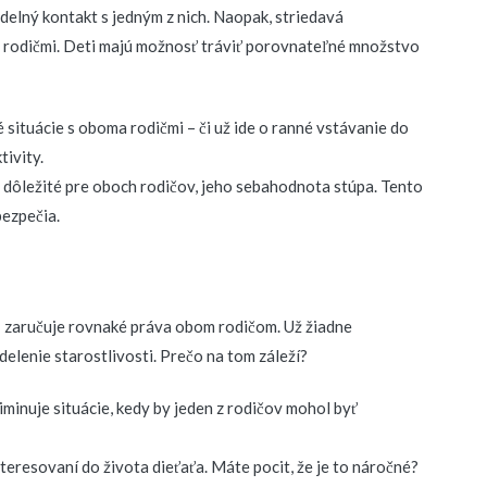
delný kontakt s jedným z nich. Naopak, striedavá
a rodičmi. Deti majú možnosť tráviť porovnateľné množstvo
 situácie s oboma rodičmi – či už ide o ranné vstávanie do
tivity.
ko dôležité pre oboch rodičov, jeho sebahodnota stúpa. Tento
bezpečia.
 – zaručuje rovnaké práva obom rodičom. Už žiadne
elenie starostlivosti. Prečo na tom záleží?
liminuje situácie, kedy by jeden z rodičov mohol byť
nteresovaní do života dieťaťa. Máte pocit, že je to náročné?