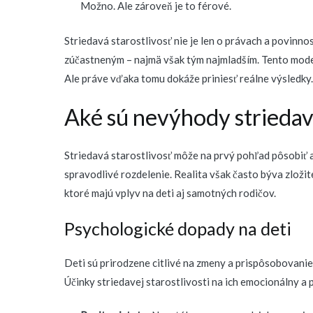
Možno. Ale zároveň je to férové.
Striedavá starostlivosť nie je len o právach a povinn
zúčastneným – najmä však tým najmladším. Tento mode
Ale práve vďaka tomu dokáže priniesť reálne výsledky.
Aké sú nevýhody striedave
Striedavá starostlivosť môže na prvý pohľad pôsobiť 
spravodlivé rozdelenie. Realita však často býva zložit
ktoré majú vplyv na deti aj samotných rodičov.
Psychologické dopady na deti
Deti sú prirodzene citlivé na zmeny a prispôsobovani
Účinky striedavej starostlivosti na ich emocionálny a