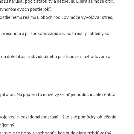
u narúšať pocit stability a bezpečia. Dieťa sa môže cítiť,
 „syndróm dvoch postieľok“.
rozdielnemu režimu u oboch rodičov môže vyvolávať stres,
lym presunom a prispôsobovaniu sa, môžu mať problémy so
 na dôležitosť individuálneho prístupu pri rozhodovaní o
apitolou. Na papieri to môže vyzerať jednoducho, ale realita
svoje veci medzi domácnosťami – školské pomôcky, oblečenie,
ríjemný.
ať svoje rozvrhy a rozhodnúť, kde bude dieťa tráviť voľný