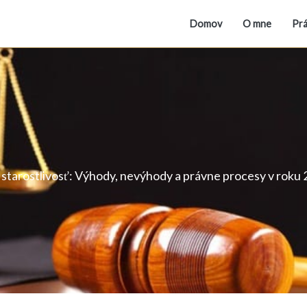
Domov
O mne
Prá
 starostlivosť: Výhody, nevýhody a právne procesy v roku