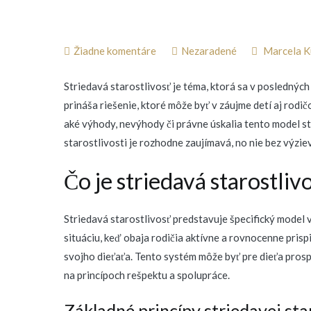
v
Žiadne komentáre
Nezaradené
Marcela K
Striedavá
Striedavá starostlivosť je téma, ktorá sa v poslednýc
starostlivosť:
prináša riešenie, ktoré môže byť v záujme detí aj rodič
Výhody,
aké výhody, nevýhody či právne úskalia tento model st
nevýhody
starostlivosti je rozhodne zaujímavá, no nie bez výziev
a
právne
Čo je striedavá starostliv
procesy
v
Striedavá starostlivosť predstavuje špecifický model 
roku
situáciu, keď obaja rodičia aktívne a rovnocenne pris
2025
svojho dieťaťa. Tento systém môže byť pre dieťa prosp
na princípoch rešpektu a spolupráce.
Základné princípy striedavej sta