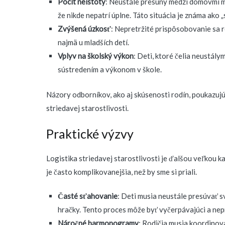
Pocit neistoty
: Neustále presuny medzi domovmi môž
že nikde nepatrí úplne. Táto situácia je známa ako
Zvýšená úzkosť
: Nepretržité prispôsobovanie sa 
najmä u mladších detí.
Vplyv na školský výkon
: Deti, ktoré čelia neustá
sústredením a výkonom v škole.
Názory odborníkov, ako aj skúsenosti rodín, poukazujú
striedavej starostlivosti.
Praktické výzvy
Logistika striedavej starostlivosti je ďalšou veľkou k
je často komplikovanejšia, než by sme si priali.
Časté sťahovanie
: Deti musia neustále presúvať 
hračky. Tento proces môže byť vyčerpávajúci a nep
Náročné harmonogramy
: Rodičia musia koordinov