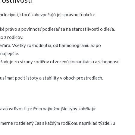
princípmi, ktoré zabezpečujú jej správnu funkciu:
ké právo a povinnosť podieľať sa na starostlivosti o dieťa.
ho z rodičov.
dieťaťa. Všetky rozhodnutia, od harmonogramu až po
najlepšie.
vyžaduje zo strany rodičov otvorenú komunikáciu a schopnosť
usí mať pocit istoty a stability v oboch prostrediach.
tarostlivosti, pričom najbežnejšie typy zahŕňajú:
omerne rozdelený čas s každým rodičom, napríklad týždeň u