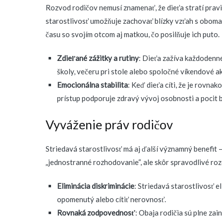
Rozvod rodičov nemusí znamenať, že dieťa stratí pravi
starostlivosť umožňuje zachovať blízky vzťah s obom
času so svojím otcom aj matkou, čo posilňuje ich puto.
Zdieľané zážitky a rutiny
: Dieťa zažíva každodenné
školy, večeru pri stole alebo spoločné víkendové ak
Emocionálna stabilita
: Keď dieťa cíti, že je rovna
prístup podporuje zdravý vývoj osobnosti a pocit 
Vyváženie práv rodičov
Striedavá starostlivosť má aj ďalší významný benefit
„jednostranné rozhodovanie“, ale skôr spravodlivé rozd
Eliminácia diskriminácie
: Striedavá starostlivosť e
opomenutý alebo cítiť nerovnosť.
Rovnaká zodpovednosť
: Obaja rodičia sú plne zai