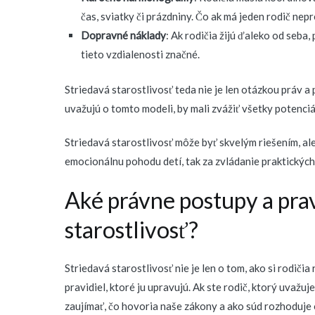
čas, sviatky či prázdniny. Čo ak má jeden rodič ne
Dopravné náklady
: Ak rodičia žijú ďaleko od seba
tieto vzdialenosti značné.
Striedavá starostlivosť teda nie je len otázkou práv a 
uvažujú o tomto modeli, by mali zvážiť všetky potenciál
Striedavá starostlivosť môže byť skvelým riešením, al
emocionálnu pohodu detí, tak za zvládanie praktickýc
Aké právne postupy a prav
starostlivosť?
Striedavá starostlivosť nie je len o tom, ako si rodičia
pravidiel, ktoré ju upravujú. Ak ste rodič, ktorý uvažuj
zaujímať, čo hovoria naše zákony a ako súd rozhoduje o