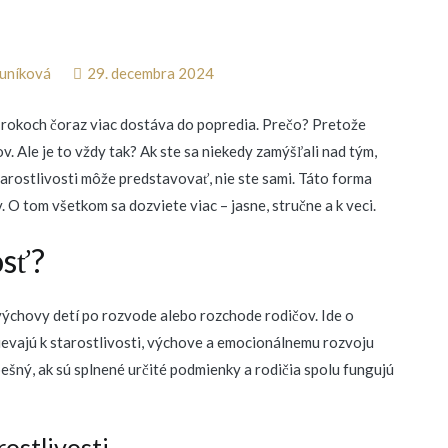
uníková
29. decembra 2024
h rokoch čoraz viac dostáva do popredia. Prečo? Pretože
ov. Ale je to vždy tak? Ak ste sa niekedy zamýšľali nad tým,
arostlivosti môže predstavovať, nie ste sami. Táto forma
. O tom všetkom sa dozviete viac – jasne, stručne a k veci.
osť?
výchovy detí po rozvode alebo rozchode rodičov. Ide o
pievajú k starostlivosti, výchove a emocionálnemu rozvoju
ešný, ak sú splnené určité podmienky a rodičia spolu fungujú
rostlivosti