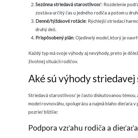
Sezónna striedavá starostlivosť
: Rozdelenie podľ
zostáva určitý čas u jedného rodiča a potom u dru
Denné/týždňové rotácie
: Rýchlejší striedací harm
druhý deň.
Prispôsobený plán
: Ojedinelý model, ktorý je navr
Každý typ má svoje výhody aj nevýhody, preto je dôlež
životnej situácii rodičov.
Aké sú výhody striedavej 
Striedavá starostlivosť je často diskutovanou témou
model rovnováhu, spoluprácu a najmä blaho dieťaťa v 
pozrieť bližšie:
Podpora vzťahu rodiča a dieťaťa