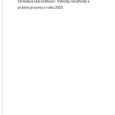
Striedavá starostlivosť: Výhody, nevýhody a
právne procesy v roku 2025