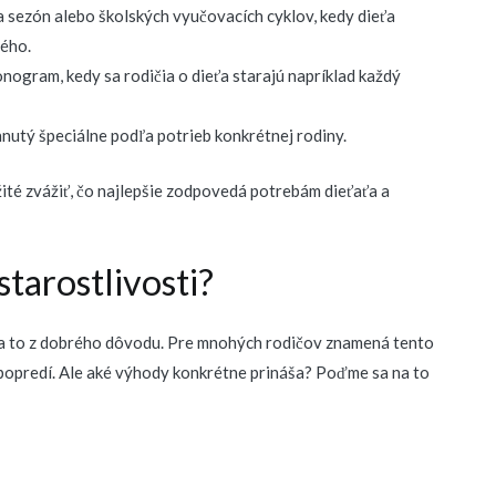
a sezón alebo školských vyučovacích cyklov, kedy dieťa
hého.
onogram, kedy sa rodičia o dieťa starajú napríklad každý
hnutý špeciálne podľa potrieb konkrétnej rodiny.
ité zvážiť, čo najlepšie zodpovedá potrebám dieťaťa a
starostlivosti?
, a to z dobrého dôvodu. Pre mnohých rodičov znamená tento
popredí. Ale aké výhody konkrétne prináša? Poďme sa na to